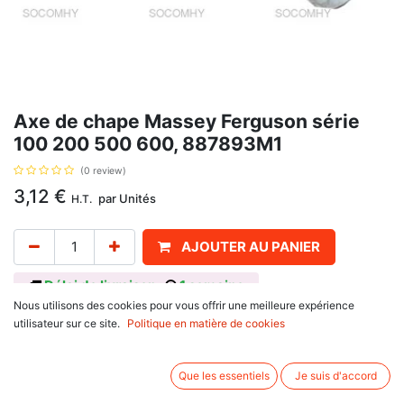
Axe de chape Massey Ferguson série
100 200 500 600, 887893M1
(0 review)
3,12
€
par
Unités
H.T.
AJOUTER AU PANIER
Délai de livraison :
1 semaine
Nous utilisons des cookies pour vous offrir une meilleure expérience
Référence d'origine 887893M1, pour Massey Ferguson
utilisateur sur ce site.
Politique en matière de cookies
Série 100 : 130, 133, 135, 140, 145, 148, 150, 152, 155, 158, 165, 168,
175, 178, 185, 188
série 200 : 230, 233, 234, 235, 240, 243, 245, 250, 253, 254, 255,
Que les essentiels
Je suis d'accord
260, 263, 264, 265, 270, 273, 274, 275, 283, 284, 285, 290, 293, 294,
298