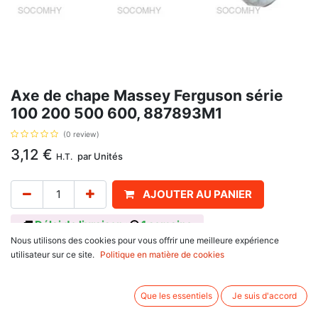
Axe de chape Massey Ferguson série
100 200 500 600, 887893M1
(0 review)
3,12
€
par
Unités
H.T.
AJOUTER AU PANIER
Délai de livraison :
1 semaine
Nous utilisons des cookies pour vous offrir une meilleure expérience
Référence d'origine 887893M1, pour Massey Ferguson
utilisateur sur ce site.
Politique en matière de cookies
Série 100 : 130, 133, 135, 140, 145, 148, 150, 152, 155, 158, 165, 168,
175, 178, 185, 188
série 200 : 230, 233, 234, 235, 240, 243, 245, 250, 253, 254, 255,
Que les essentiels
Je suis d'accord
260, 263, 264, 265, 270, 273, 274, 275, 283, 284, 285, 290, 293, 294,
298