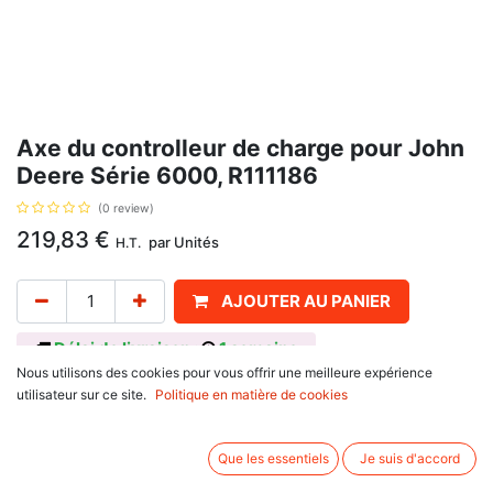
Axe du controlleur de charge pour John
Deere Série 6000, R111186
(0 review)
219,83
€
par
Unités
H.T.
AJOUTER AU PANIER
Délai de livraison :
1 semaine
Nous utilisons des cookies pour vous offrir une meilleure expérience
Référence R111186, pour John Deere
utilisateur sur ce site.
Politique en matière de cookies
6000 Series : 6800, 6900
6010 Series : 6810, 6910 S, 6910
Que les essentiels
Je suis d'accord
6020 SE Series : 6920 SE
6020 Series : 6820, 6920 S, 6920