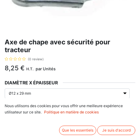
Axe de chape avec sécurité pour
tracteur
(0 review)
8,25
€
par
Unités
H.T.
DIAMÈTRE X ÉPAISSEUR
Nous utilisons des cookies pour vous offrir une meilleure expérience
AJOUTER AU PANIER
utilisateur sur ce site.
Politique en matière de cookies
Délai de livraison :
1 semaine
Que les essentiels
Je suis d'accord
Axe pour fixer une chape, avec une sécurité de fixation. choisir la variante