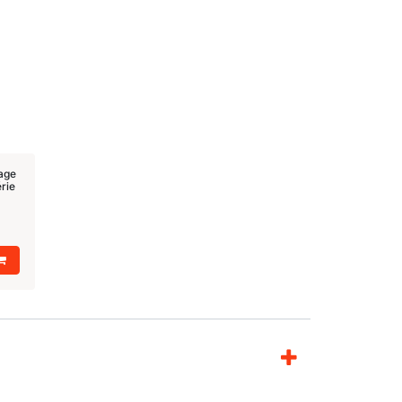
age
rie