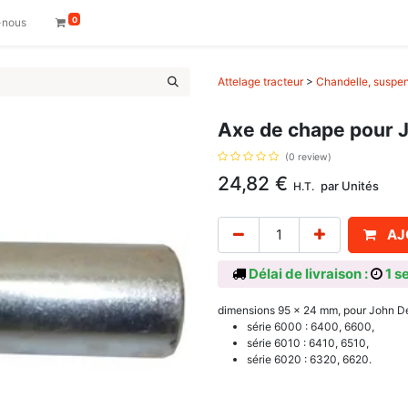
0
-nous
Attelage tracteur
>
Chandelle, suspent
Axe de chape pour 
(0 review)
24,82
€
par
Unités
H.T.
AJ
Délai de livraison :
1 s
dimensions 95 x 24 mm, pour John D
série 6000 : 6400, 6600,
série 6010 : 6410, 6510,
série 6020 : 6320, 6620.