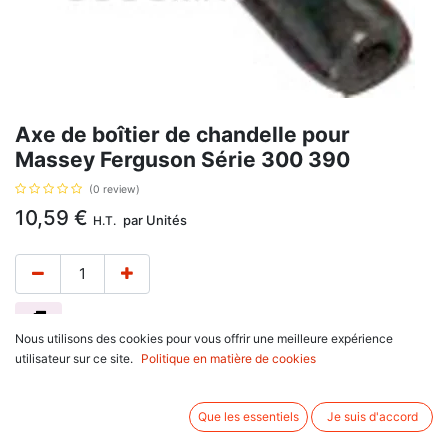
Axe de boîtier de chandelle pour
Massey Ferguson Série 300 390
(0 review)
10,59
€
par
Unités
H.T.
Nous utilisons des cookies pour vous offrir une meilleure expérience
Axe de boîtier de chandelle pour Massey Ferguson Série 300 390, avec
utilisateur sur ce site.
Politique en matière de cookies
pour référence d'origine : 1441736X1. Se monte sur :
Massey Ferguson
300 Series
Que les essentiels
Je suis d'accord
340, 342, 350, 352, 354, 355, 360, 362, 365, 372, 375, 382,
390, 396, 398, 399