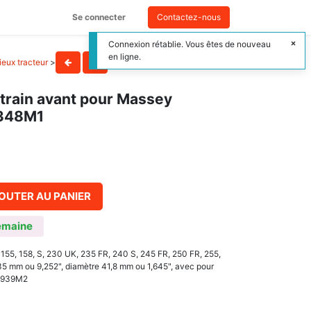
Se connecter
Contactez-nous
Connexion rétablie. Vous êtes de nouveau
en ligne.
ieux tracteur
>
 train avant pour Massey
0348M1
OUTER AU PANIER
emaine
155, 158, S, 230 UK, 235 FR, 240 S, 245 FR, 250 FR, 255,
 mm ou 9,252", diamètre 41,8 mm ou 1,645", avec pour
70939M2