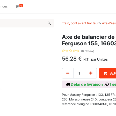
0
-nous
Train, pont avant tracteur
>
Axe d'ess
Axe de balancier de
Ferguson 155, 166
(0 review)
56,28
€
par
Unités
H.T.
AJ
Délai de livraison :
1 s
Pour Massey Ferguson : 133, 135 FR, 
260, Moissonneuse 240. Longueur 235
référence d'origine 1660348M1, 16