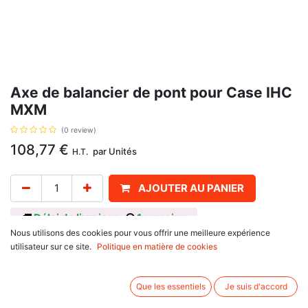
Axe de balancier de pont pour Case IHC
MXM
(0 review)
108,77
€
par
Unités
H.T.
AJOUTER AU PANIER
Délai de livraison :
1 semaine
Nous utilisons des cookies pour vous offrir une meilleure expérience
Pour pont avant avec 2 roues motrices, avec pour référence d'origine
utilisateur sur ce site.
Politique en matière de cookies
181466A4, pour Case IHC
série MXM : MXM120, MXM130, MXM140, MXM155, MXM175,
MXM190,
Que les essentiels
Je suis d'accord
série Maxxum MX : MX100, MX110, MX120, MX135, MX150, MX170.