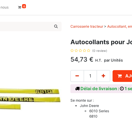
0
-nous
Carrosserie tracteur
>
Autocollant, e
Autocollants pour J
(0 review)
54,73
€
par
Unités
H.T.
AJ
Délai de livraison :
1 s
Se monte sur :
John Deere
6010 Series
6810