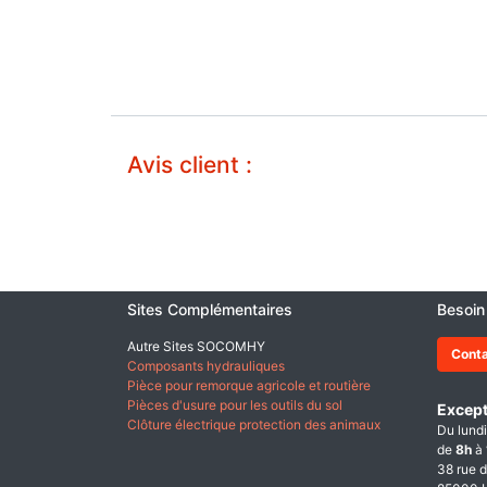
Avis client :
Sites Complémentaires
Besoin
Autre Sites SOCOMHY
Cont
Composants hydrauliques
Pièce pour remorque agricole et routière
Pièces d'usure pour les outils du sol
Except
Clôture électrique protection des animaux
Du lundi
de
8h
à
38 rue d