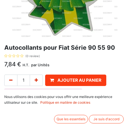
Autocollants pour Fiat Série 90 55 90
(0 review)
7,84
€
par
Unités
H.T.
AJOUTER AU PANIER
Délai de livraison :
1 semaine
Nous utilisons des cookies pour vous offrir une meilleure expérience
utilisateur sur ce site.
Politique en matière de cookies
Fiat - 1er en Europe. Référence d'origine : 2085599. Se monte sur :
Fiat
90 Séries
Que les essentiels
Je suis d'accord
100-90, 110-90, 115-90, 130-90, 140-90, 160-90, 180-90,
55-90, 60-90, 65-90, 70-90, 80-90, 85-90, 90-90, 95-90