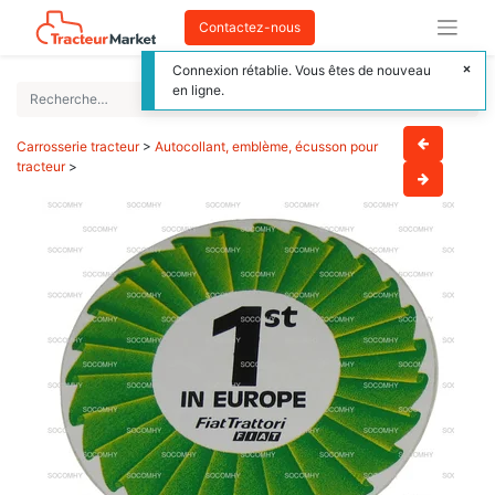
Contactez-nous
Connexion rétablie. Vous êtes de nouveau
en ligne.
Carrosserie tracteur
>
Autocollant, emblème, écusson pour
tracteur
>