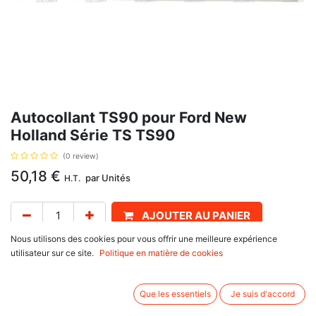
Autocollant TS90 pour Ford New
Holland Série TS TS90
(0 review)
50,18
€
par
Unités
H.T.
AJOUTER AU PANIER
Nous utilisons des cookies pour vous offrir une meilleure expérience
Délai de livraison :
1 semaine
utilisateur sur ce site.
Politique en matière de cookies
Référence d'origine : 82013694,82013695. Se monte sur :
Ford New Holland
Que les essentiels
Je suis d'accord
TS Séries
TS90