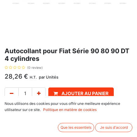
Autocollant pour Fiat Série 90 80 90 DT
4 cylindres
(0 review)
28,26
€
par
Unités
H.T.
AJOUTER AU PANIER
Nous utilisons des cookies pour vous offrir une meilleure expérience
Délai de livraison :
1 semaine
utilisateur sur ce site.
Politique en matière de cookies
Longueur 86.5 cm ou 34”, avec pour référence d'origine : 5131984,
5136839, 5136840. Se monte sur :
Que les essentiels
Je suis d'accord
Fiat
90 Series : 65-90 DT, 70-90 DT, 80-90 DT