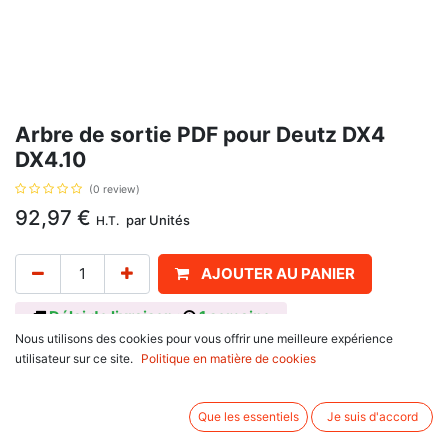
Arbre de sortie PDF pour Deutz DX4
DX4.10
(0 review)
92,97
€
par
Unités
H.T.
AJOUTER AU PANIER
Délai de livraison :
1 semaine
Nous utilisons des cookies pour vous offrir une meilleure expérience
Pour vitesse 540 TR/MIN, avec pour référence d'origine 04337923. Se
utilisateur sur ce site.
Politique en matière de cookies
monte sur :
Deutz
DX4 Series : DX4.10, DX4.30, DX4.50, DX4.70
Que les essentiels
Je suis d'accord
DX6 Series : DX6.10, DX6.30
DX Series : DX120, DX80, DX85, DX86, DX90, DX92