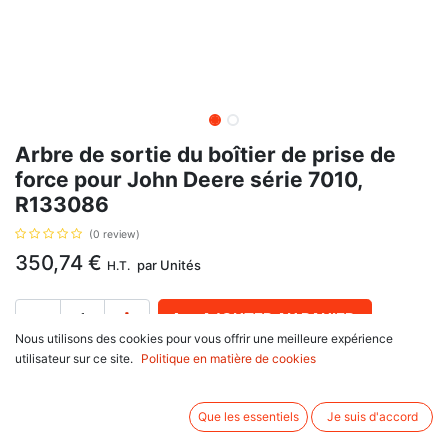
Arbre de sortie du boîtier de prise de
force pour John Deere série 7010,
R133086
(0 review)
350,74
€
par
Unités
H.T.
AJOUTER AU PANIER
Nous utilisons des cookies pour vous offrir une meilleure expérience
utilisateur sur ce site.
Politique en matière de cookies
Délai de livraison :
1 semaine
Arbre de sortie du boîtier de prise de force, avec pour référence d'origine
Que les essentiels
Je suis d'accord
R133086, pour John Deere