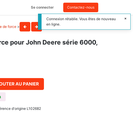
Se connecter
Contactez-nous
Connexion rétablie. Vous êtes de nouveau
en ligne.
se de force
>
orce pour John Deere série 6000,
OUTER AU PANIER
n
férence d'origine L102682