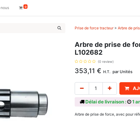
0
-nous
Prise de force tracteur
>
Arbre de pri
Arbre de prise de f
L102682
(0 review)
353,11
€
par
Unités
H.T.
AJ
Délai de livraison :
1 a
Arbre de prise de force, avec pour ré