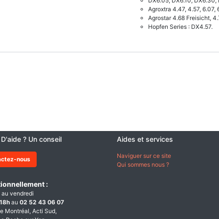
DX6.05, DX6.10, DX6.30,
Agroxtra 4.47, 4.57, 6.07, 
Agrostar 4.68 Freisicht, 4.
Hopfen Series : DX4.57.
 D'aide ? Un conseil
Aides et services
Naviguer sur ce site
actez-nous
Qui sommes nous ?
ionnellement :
 au vendredi
18h
au
02 52 43 06 07
e Montréal, Acti Sud,