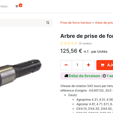
0
-nous
Prise de force tracteur
>
Arbre de pri
Arbre de prise de f
(0 review)
125,56
€
par
Unités
H.T.
AJ
Délai de livraison :
1 s
Vitesse de rotation 540 tours par mi
référence d'origine : 04361120, 303
Deutz
Agroprima 4.31, 4.51, 4.56,
Agrostar 4.61, 4.71, 6.11, 6.
DX4.10, DX4.30, DX4.50,