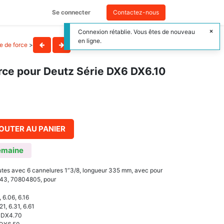
Se connecter
Contactez-nous
Connexion rétablie. Vous êtes de nouveau
en ligne.
se de force
>
orce pour Deutz Série DX6 DX6.10
OUTER AU PANIER
emaine
nutes avec 6 cannelures 1”3/8, longueur 335 mm, avec pour
-43, 70804805, pour
 6.06, 6.16
21, 6.31, 6.61
 DX4.70