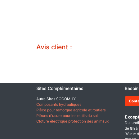
Avis client :
Sites Complémentaires
Besoin
Autre Sites SOCOMHY
Cont
Composants hydrauliques
Pièce pour remorque agricole et routière
Pièces d'usure pour les outils du sol
Except
Clôture électrique protection des animaux
Du lundi
de
8h
à
38 rue d