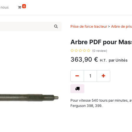
0
-nous
Prise de force tracteur
>
Arbre de pri
Arbre PDF pour Mas
(0 review)
363,90
€
par
Unités
H.T.
Pour vitesse 540 tours par minutes,
Ferguson 398, 399.