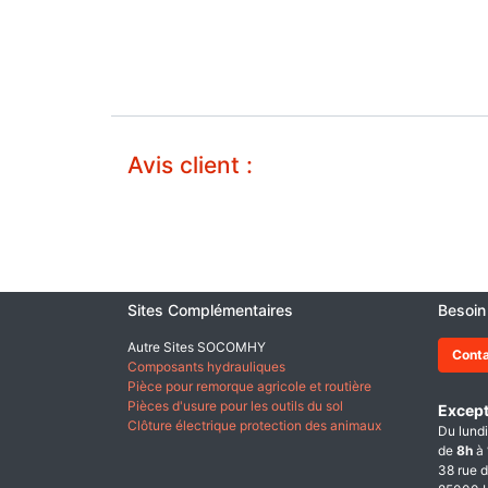
Avis client :
Sites Complémentaires
Besoin
Autre Sites SOCOMHY
Cont
Composants hydrauliques
Pièce pour remorque agricole et routière
Pièces d'usure pour les outils du sol
Except
Clôture électrique protection des animaux
Du lundi
de
8h
à
38 rue d