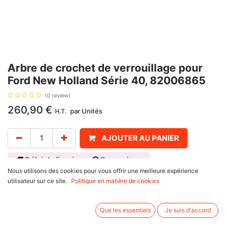
Arbre de crochet de verrouillage pour
Ford New Holland Série 40, 82006865
(0 review)
260,90
€
par
Unités
H.T.
AJOUTER AU PANIER
Délai de livraison :
2 semaines
Nous utilisons des cookies pour vous offrir une meilleure expérience
Clé de 36,5 mm, avec pour référence d'origine : 82006865, 41792.
utilisateur sur ce site.
Politique en matière de cookies
Informations complémentaires:
Se monte sur tracteur Ford
Que les essentiels
Je suis d'accord
35 Series: 4635, 4835, 5635, 6635