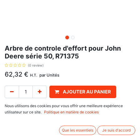
Arbre de controle d'effort pour John
Deere série 50, R71375
(0 review)
62,32
€
par
Unités
H.T.
AJOUTER AU PANIER
Délai de livraison :
1 semaine
Nous utilisons des cookies pour vous offrir une meilleure expérience
utilisateur sur ce site.
Politique en matière de cookies
Arbre de controle d'effort, avec pour référence d'origine R71375, pour John
Deere
Que les essentiels
Je suis d'accord
série 50 : 4050, 4250, 4450,
série 40 : 4040 S.