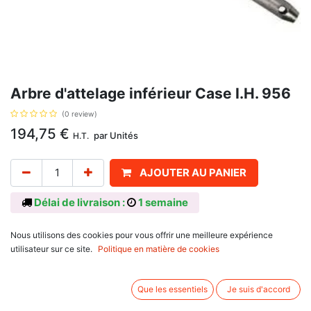
Arbre d'attelage inférieur Case I.H. 956
(0 review)
194,75
€
par
Unités
H.T.
AJOUTER AU PANIER
Délai de livraison :
1 semaine
Référence d'origine: 3220155R1, pour Case I.H. : 1055, 1055XL, 955,
Nous utilisons des cookies pour vous offrir une meilleure expérience
955XL, 1056, 1056XL, 956, 956XL. Longueur totale 610, entre axe 565,
utilisateur sur ce site.
Politique en matière de cookies
diamètre des perçages 28,5 mm
Avis client :
Que les essentiels
Je suis d'accord