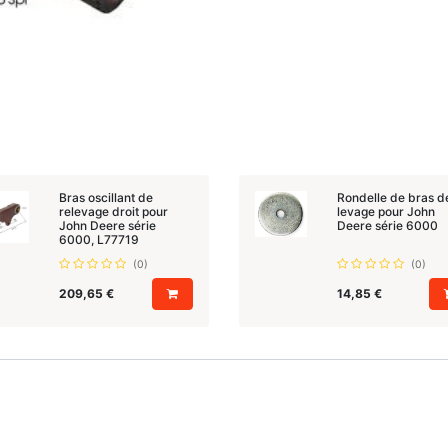
Bras oscillant de
Rondelle de bras d
relevage droit pour
levage pour John
John Deere série
Deere série 6000
6000, L77719
(0)
(0)
209,65
€
14,85
€