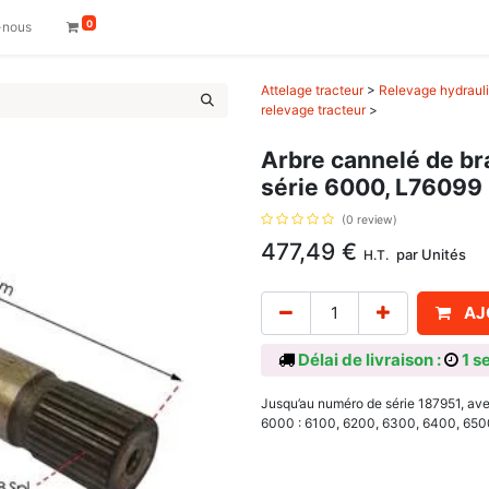
0
-nous
Attelage tracteur
>
Relevage hydrauli
relevage tracteur
>
Arbre cannelé de br
série 6000, L76099
(0 review)
477,49
€
par
Unités
H.T.
AJ
Délai de livraison :
1 s
Jusqu’au numéro de série 187951, ave
6000 : 6100, 6200, 6300, 6400, 650