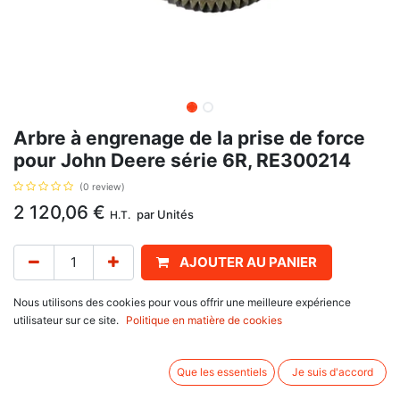
Arbre à engrenage de la prise de force
pour John Deere série 6R, RE300214
(0 review)
2 120,06
€
par
Unités
H.T.
AJOUTER AU PANIER
Délai de livraison :
1 an
Nous utilisons des cookies pour vous offrir une meilleure expérience
utilisateur sur ce site.
Politique en matière de cookies
Arbre à engrenage de la prise de force, avec pour référence d'origine
RE574717, RE300214, pour John Deere
Que les essentiels
Je suis d'accord
série 6R : 6170 R, 6175 R, 6190 R, 6195 R, 6210 R, 6215 R, 6R 175, 6R
195, 6R 215.