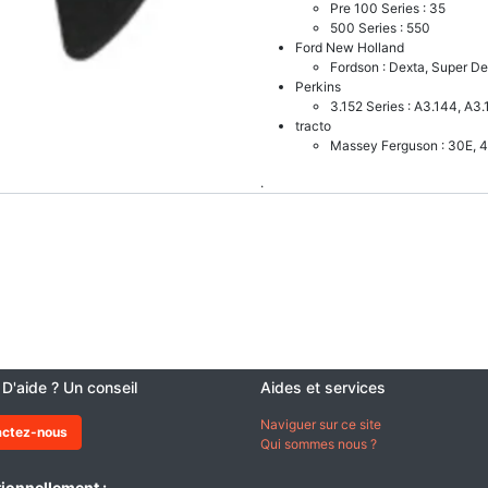
Pre 100 Series : 35
500 Series : 550
Ford New Holland
Fordson : Dexta, Super De
Perkins
3.152 Series : A3.144, A3.
tracto
Massey Ferguson : 30E, 
.
 D'aide ? Un conseil
Aides et services
Naviguer sur ce site
actez-nous
Qui sommes nous ?
ionnellement :