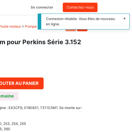
Se connecter
Contactez-nous
Connexion rétablie. Vous êtes de nouveau
en ligne.
'huile moteur
>
Pompe à huile tracteur
>
 pour Perkins Série 3.152
OUTER AU PANIER
emaine
rigine : E43CF9, 0180831, 731103M1. Se monte sur :
0, 253, 254, 255
55, 360