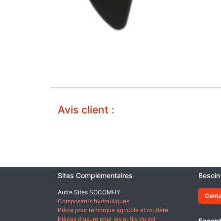
Avis client :
Sites Complémentaires
Besoin
Autre Sites SOCOMHY
Cont
Composants hydrauliques
Pièce pour remorque agricole et routière
Pièces d'usure pour les outils du sol
Except