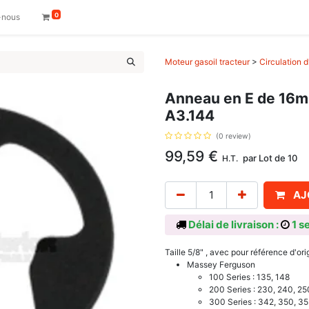
0
-nous
Moteur gasoil tracteur
>
Circulation d
Anneau en E de 16mm
A3.144
(0 review)
99,59
€
par
Lot de 10
H.T.
AJ
Délai de livraison :
1 s
Taille 5/8" , avec pour référence d'o
Massey Ferguson
100 Series : 135, 148
200 Series : 230, 240, 25
300 Series : 342, 350, 3