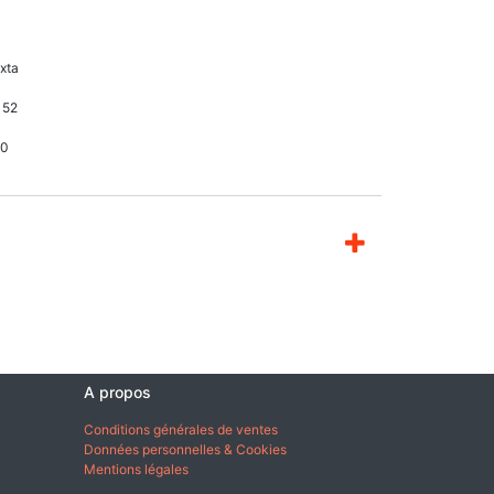
xta
152
40
A propos
Conditions générales de ventes
Données personnelles & Cookies
Mentions légales