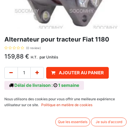
Alternateur pour tracteur Fiat 1180
(0 review)
159,88
€
par
Unités
H.T.
AJOUTER AU PANIER
Délai de livraison :
1 semaine
Pour tracteur Fiat 1180, 1180DT, 1280, 1280DT, 1380, 1380DT, 1580,
Nous utilisons des cookies pour vous offrir une meilleure expérience
1580DT, 1880, 1880DT, et Same Buffalo 130, Centauro 70 Export, 70
utilisateur sur ce site.
Politique en matière de cookies
Special, Centurion 75 Export, Condor 55, Condor 55 Synchro, Corsaro 70,
Corsaro 70 Frutteto, Corsaro 70 Synchro, Delfino 32, Delfino 35, Drago
120, Falcon, Falcon Cingolato, Jaguar 100 Export, Jaguar 95 Export,
Que les essentiels
Je suis d'accord
Leopard 85, Leopard 85 Export, Leopard 90 Turbo, Mercury 85 Export,
Mercury 85SP, Panther 90, Taurus 60 Export, Tiger 100, Vigneron 35,