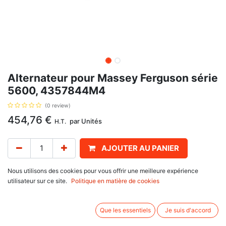
Alternateur pour Massey Ferguson série
5600, 4357844M4
(0 review)
454,76
€
par
Unités
H.T.
AJOUTER AU PANIER
Délai de livraison :
1 semaine
Nous utilisons des cookies pour vous offrir une meilleure expérience
utilisateur sur ce site.
Politique en matière de cookies
Intensité 180 Ampères, avec pour référence d'origine 4357844M4,
4357844M3
Que les essentiels
Je suis d'accord
Fourni sans poulie.