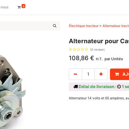
0
-nous
Électrique tracteur
>
Alternateur trac
Alternateur pour Ca
(0 review)
108,86
€
par
Unités
H.T.
AJ
Délai de livraison :
1 s
Alternateur 14 volts et 65 ampères, 