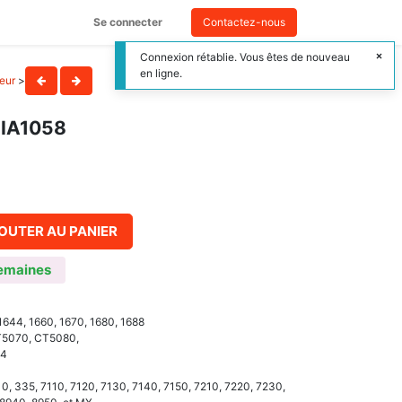
Se connecter
Contactez-nous
Connexion rétablie. Vous êtes de nouveau
en ligne.
teur
>
 IA1058
OUTER AU PANIER
emaines
1644, 1660, 1670, 1680, 1688
T5070, CT5080,
44
0, 335, 7110, 7120, 7130, 7140, 7150, 7210, 7220, 7230,