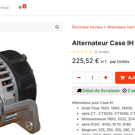
0
-nous
Électrique tracteur
>
Alternateur trac
Alternateur Case IH
(0 review)
225,52
€
par
Unités
H.T.
AJ
Délai de livraison :
2 s
Alternateur pour Case IH
Axial-Flow 1620, 1640, 1640E, 
série CT : CT5050, CT5060, C
Moissonneuse 1800, 2022, 20
série 9100 : 9150, 9170, 9180
Magnum: 225, 250, 255, 280, 31