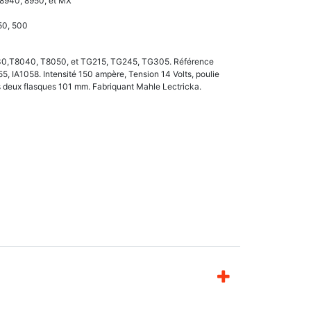
 8940, 8950, et MX
50, 500
0,T8040, T8050, et TG215, TG245, TG305. Référence
 IA1058. Intensité 150 ampère, Tension 14 Volts, poulie
 deux flasques 101 mm. Fabriquant Mahle Lectricka.