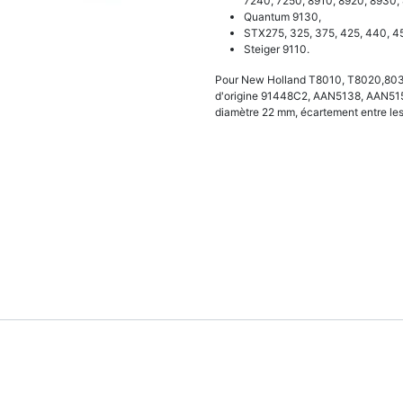
7240, 7250, 8910, 8920, 8930,
Quantum 9130,
STX275, 325, 375, 425, 440, 4
Steiger 9110.
Pour New Holland T8010, T8020,803
d'origine 91448C2, AAN5138, AAN5155,
diamètre 22 mm, écartement entre les