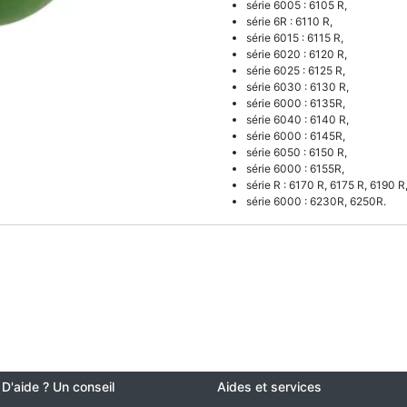
série 6005 : 6105 R,
série 6R : 6110 R,
série 6015 : 6115 R,
série 6020 : 6120 R,
série 6025 : 6125 R,
série 6030 : 6130 R,
série 6000 : 6135R,
série 6040 : 6140 R,
série 6000 : 6145R,
série 6050 : 6150 R,
série 6000 : 6155R,
série R : 6170 R, 6175 R, 6190 R
série 6000 : 6230R, 6250R.
 D'aide ? Un conseil
Aides et services