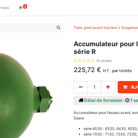
0
-nous
Train, pont avant tracteur
>
Suspensio
Accumulateur pour l
série R
(0 review)
225,72
€
par
Unités
H.T.
AJ
Délai de livraison :
1 s
Accumulateur pour l’essieu avant, av
Deere
série 6030 : 6330, 6430, 6530
série 7030 : 7130, 7230, 7330,