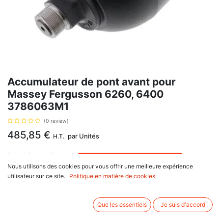
Accumulateur de pont avant pour
Massey Fergusson 6260, 6400
3786063M1
(0 review)
485,85
€
par
Unités
H.T.
AJOUTER AU PANIER
Nous utilisons des cookies pour vous offrir une meilleure expérience
utilisateur sur ce site.
Politique en matière de cookies
Délai de livraison :
1 semaine
Accumulateur gonflé à 10 bars, filetage mâle M33 x 1.5 et femelle 1/2G
Que les essentiels
Je suis d'accord
pour Massey Ferguson: