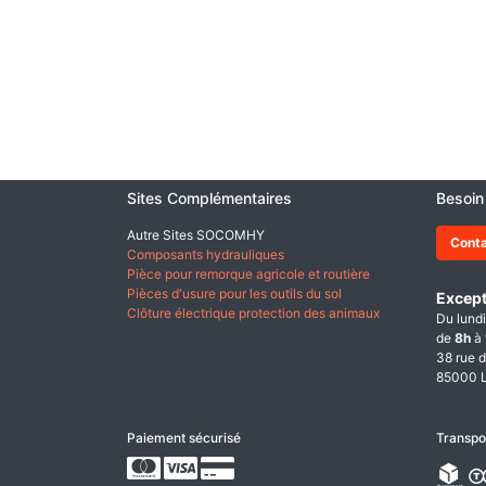
Sites Complémentaires
Besoin
Autre Sites SOCOMHY
Cont
Composants hydrauliques
Pièce pour remorque agricole et routière
Pièces d'usure pour les outils du sol
Except
Clôture électrique protection des animaux
Du lundi
de
8h
à
38 rue d
85000 L
Paiement sécurisé
Transpo