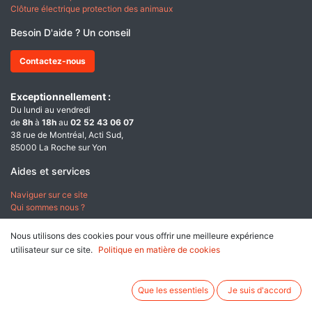
Clôture électrique protection des animaux
Besoin D'aide ? Un conseil
Contactez-nous
Exceptionnellement :
Du lundi au vendredi
de
8h
à
18h
au
02 52 43 06 07
38 rue de Montréal, Acti Sud,
85000 La Roche sur Yon
Aides et services
Naviguer sur ce site
Qui sommes nous ?
A propos
Nous utilisons des cookies pour vous offrir une meilleure expérience
utilisateur sur ce site.
Politique en matière de cookies
Conditions générales de ventes
Données personnelles & Cookies
Mentions légales
Que les essentiels
Je suis d'accord