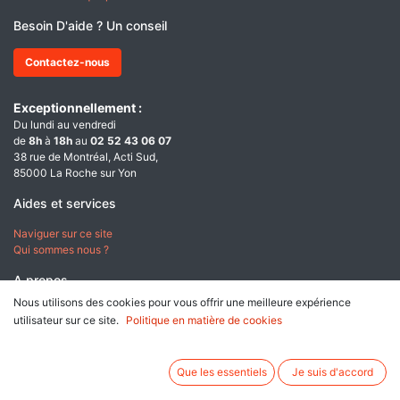
Besoin D'aide ? Un conseil
Contactez-nous
Exceptionnellement :
Du lundi au vendredi
de
8h
à
18h
au
02 52 43 06 07
38 rue de Montréal, Acti Sud,
85000 La Roche sur Yon
Aides et services
Naviguer sur ce site
Qui sommes nous ?
A propos
Nous utilisons des cookies pour vous offrir une meilleure expérience
Conditions générales de ventes
utilisateur sur ce site.
Politique en matière de cookies
Données personnelles & Cookies
Mentions légales
Que les essentiels
Je suis d'accord
Paiement sécurisé