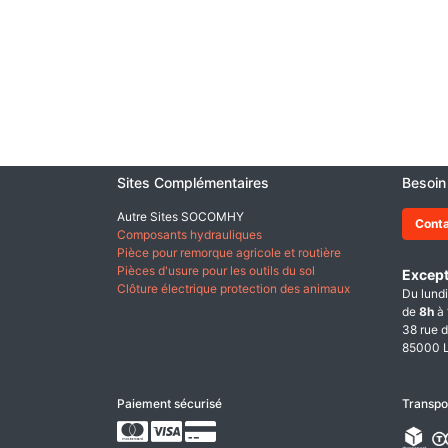
Sites Complémentaires
Besoin
Autre Sites SOCOMHY
Cont
Composants hydrauliques
Pièce pour remorque agricole et routière
Pièces d'usure pour les outils du sol
Except
Clôture électrique protection des animaux
Du lundi
de
8h
à
38 rue d
85000 L
Paiement sécurisé
Transpo