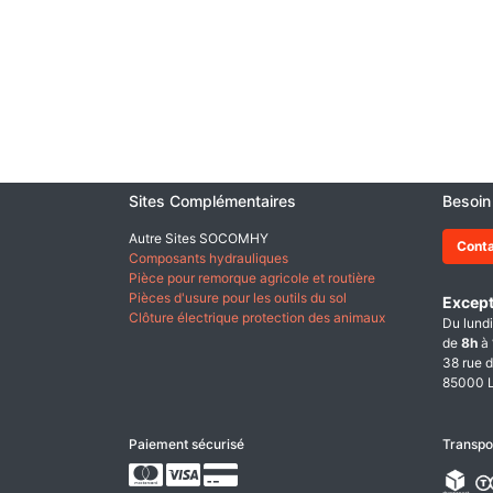
Sites Complémentaires
Besoin
Autre Sites SOCOMHY
Cont
Composants hydrauliques
Pièce pour remorque agricole et routière
Pièces d'usure pour les outils du sol
Except
Clôture électrique protection des animaux
Du lundi
de
8h
à
38 rue d
85000 L
Paiement sécurisé
Transpo