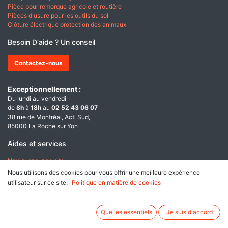
Pièce pour remorque agricole et routière
Pièces d'usure pour les outils du sol
Clôture électrique protection des animaux
Besoin D'aide ? Un conseil
Contactez-nous
Exceptionnellement :
Du lundi au vendredi
de
8h
à
18h
au
02 52 43 06 07
38 rue de Montréal, Acti Sud,
85000 La Roche sur Yon
Aides et services
Naviguer sur ce site
Qui sommes nous ?
Nous utilisons des cookies pour vous offrir une meilleure expérience
utilisateur sur ce site.
Politique en matière de cookies
A propos
Conditions générales de ventes
Que les essentiels
Je suis d'accord
Données personnelles & Cookies
Mentions légales