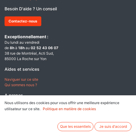
Besoin D'aide ? Un conseil
Contactez-nous
Exceptionnellement :
Du lundi au vendredi
de
8h
à
18h
au
02 52 43 06 07
38 rue de Montréal, Acti Sud,
85000 La Roche sur Yon
Aides et services
Naviguer sur ce site
Qui sommes nous ?
A propos
Nous utilisons des cookies pour vous offrir une meilleure expérience
Conditions générales de ventes
utilisateur sur ce site.
Politique en matière de cookies
Données personnelles & Cookies
Mentions légales
Que les essentiels
Je suis d'accord
Paiement sécurisé