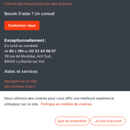
Clôture électrique protection des animaux
Besoin D'aide ? Un conseil
Contactez-nous
Exceptionnellement :
Du lundi au vendredi
de
8h
à
18h
au
02 52 43 06 07
38 rue de Montréal, Acti Sud,
85000 La Roche sur Yon
Aides et services
Naviguer sur ce site
Qui sommes nous ?
A propos
Nous utilisons des cookies pour vous offrir une meilleure expérience
utilisateur sur ce site.
Politique en matière de cookies
Conditions générales de ventes
Données personnelles & Cookies
Mentions légales
Que les essentiels
Je suis d'accord