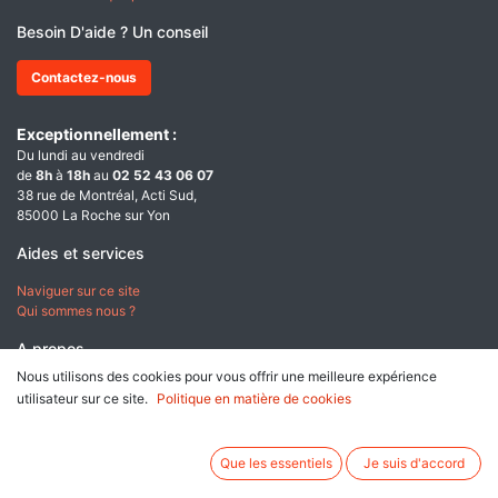
Besoin D'aide ? Un conseil
Contactez-nous
Exceptionnellement :
Du lundi au vendredi
de
8h
à
18h
au
02 52 43 06 07
38 rue de Montréal, Acti Sud,
85000 La Roche sur Yon
Aides et services
Naviguer sur ce site
Qui sommes nous ?
A propos
Nous utilisons des cookies pour vous offrir une meilleure expérience
Conditions générales de ventes
utilisateur sur ce site.
Politique en matière de cookies
Données personnelles & Cookies
Mentions légales
Que les essentiels
Je suis d'accord
Paiement sécurisé