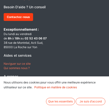
Besoin D'aide ? Un conseil
Contactez-nous
Exceptionnellement :
Du lundi au vendredi
de
8h
à
18h
au
02 52 43 06 07
38 rue de Montréal, Acti Sud,
85000 La Roche sur Yon
Aides et services
Naviguer sur ce site
Qui sommes nous ?
A propos
Nous utilisons des cookies pour vous offrir une meilleure expérience
Conditions générales de ventes
utilisateur sur ce site.
Politique en matière de cookies
Données personnelles & Cookies
Mentions légales
Que les essentiels
Je suis d'accord
Paiement sécurisé