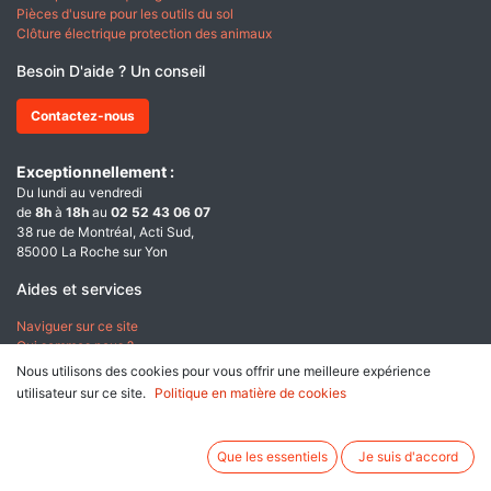
Pièces d'usure pour les outils du sol
Clôture électrique protection des animaux
Besoin D'aide ? Un conseil
Contactez-nous
Exceptionnellement :
Du lundi au vendredi
de
8h
à
18h
au
02 52 43 06 07
38 rue de Montréal, Acti Sud,
85000 La Roche sur Yon
Aides et services
Naviguer sur ce site
Qui sommes nous ?
Nous utilisons des cookies pour vous offrir une meilleure expérience
A propos
utilisateur sur ce site.
Politique en matière de cookies
Conditions générales de ventes
Données personnelles & Cookies
Que les essentiels
Je suis d'accord
Mentions légales