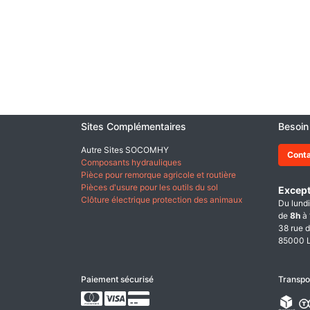
Sites Complémentaires
Besoin
Autre Sites SOCOMHY
Cont
Composants hydrauliques
Pièce pour remorque agricole et routière
Pièces d'usure pour les outils du sol
Except
Clôture électrique protection des animaux
Du lundi
de
8h
à
38 rue d
85000 L
Paiement sécurisé
Transpo