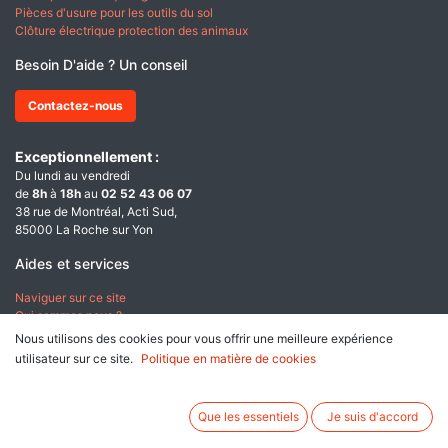
Pièces d'usure pour les outils du sol
Clôture électrique protection des animaux
Besoin D'aide ? Un conseil
Contactez-nous
Exceptionnellement :
Du lundi au vendredi
de
8h
à
18h
au
02 52 43 06 07
38 rue de Montréal, Acti Sud,
85000 La Roche sur Yon
Aides et services
Naviguer sur ce site
Qui sommes nous ?
Nous utilisons des cookies pour vous offrir une meilleure expérience
A propos
utilisateur sur ce site.
Politique en matière de cookies
Conditions générales de ventes
Données personnelles & Cookies
Que les essentiels
Je suis d'accord
Mentions légales