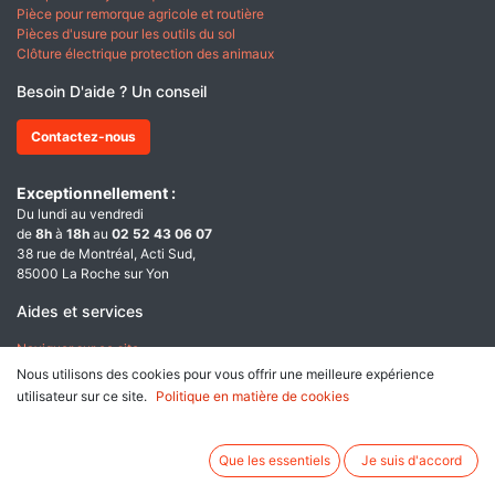
Pièce pour remorque agricole et routière
Pièces d'usure pour les outils du sol
Clôture électrique protection des animaux
Besoin D'aide ? Un conseil
Contactez-nous
Exceptionnellement :
Du lundi au vendredi
de
8h
à
18h
au
02 52 43 06 07
38 rue de Montréal, Acti Sud,
85000 La Roche sur Yon
Aides et services
Naviguer sur ce site
Qui sommes nous ?
Nous utilisons des cookies pour vous offrir une meilleure expérience
utilisateur sur ce site.
Politique en matière de cookies
A propos
Conditions générales de ventes
Que les essentiels
Je suis d'accord
Données personnelles & Cookies
Mentions légales