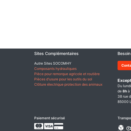
Sites Complémentaires
Besoin
Autre Sites SOCOMHY
Cont
Composants hydrauliques
Pièce pour remorque agricole et routière
Pièces d'usure pour les outils du sol
Except
Clôture électrique protection des animaux
Du lundi
de
8h
à
38 rue d
85000 L
Paiement sécurisé
Transpo