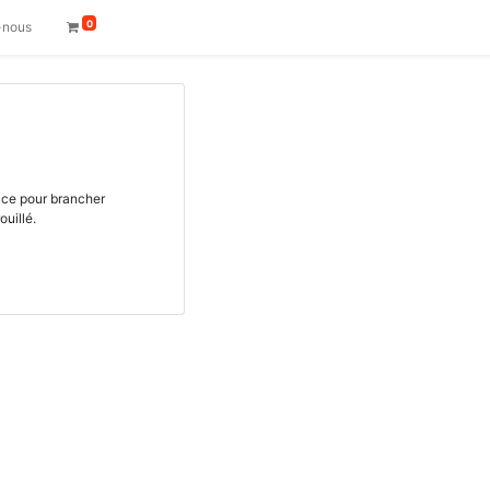
0
-nous
ice pour brancher
ouillé.