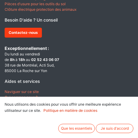
Pièces d'usure pour les outils du sol
Clôture électrique protection des animaux
Besoin D'aide ? Un conseil
Contactez-nous
Exceptionnellement :
Du lundi au vendredi
de
8h
à
18h
au
02 52 43 06 07
38 rue de Montréal, Acti Sud,
85000 La Roche sur Yon
Aides et services
Naviguer sur ce site
Qui sommes nous ?
Nous utilisons des cookies pour vous offrir une meilleure expérience
A propos
utilisateur sur ce site.
Politique en matière de cookies
Conditions générales de ventes
Données personnelles & Cookies
Que les essentiels
Je suis d'accord
Mentions légales