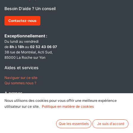
Besoin D'aide ? Un conseil
Contactez-nous
Exceptionnellement :
Du lundi au vendredi
de
8h
à
18h
au
02 52 43 06 07
38 rue de Montréal, Acti Sud,
85000 La Roche sur Yon
Aides et services
Naviguer sur ce site
Qui sommes nous ?
A propos
Nous utilisons des cookies pour vous offrir une meilleure expérience
Conditions générales de ventes
utilisateur sur ce site.
Politique en matière de cookies
Données personnelles & Cookies
Mentions légales
Que les essentiels
Je suis d'accord
Paiement sécurisé