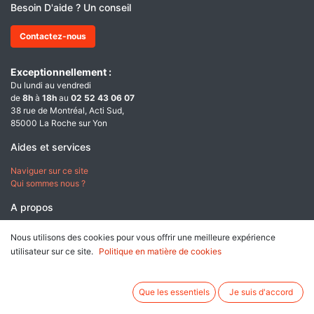
Besoin D'aide ? Un conseil
Contactez-nous
Exceptionnellement :
Du lundi au vendredi
de
8h
à
18h
au
02 52 43 06 07
38 rue de Montréal, Acti Sud,
85000 La Roche sur Yon
Aides et services
Naviguer sur ce site
Qui sommes nous ?
A propos
Conditions générales de ventes
Nous utilisons des cookies pour vous offrir une meilleure expérience
Données personnelles & Cookies
utilisateur sur ce site.
Politique en matière de cookies
Mentions légales
Que les essentiels
Je suis d'accord
Paiement sécurisé