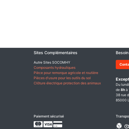
Sites Complémentaires
Besoin
Autre Sites SOCOMHY
Cont
Composants hydrauliques
Pièce pour remorque agricole et routière
Pièces d'usure pour les outils du sol
Except
Clôture électrique protection des animaux
Du lundi
de
8h
à
38 rue d
85000 L
Paiement sécurisé
Transpo