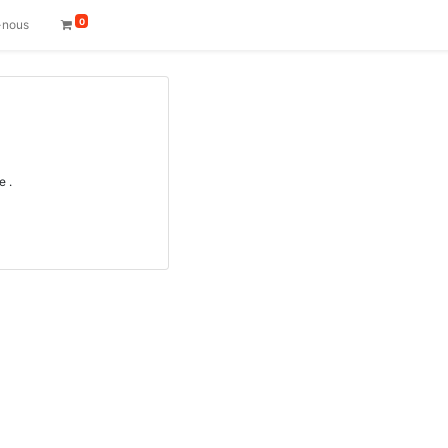
0
-nous
e .