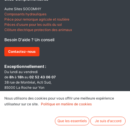
Autre Sites SOCOMHY
Composants hydrauliques
Pièce pour remorque agricole et routière
Pièces d'usure pour les outils du sol
Clôture électrique protection des animaux
Besoin D'aide ? Un conseil
Contactez-nous
Exceptionnellement :
Du lundi au vendredi
de
8h
à
18h
au
02 52 43 06 07
38 rue de Montréal, Acti Sud,
85000 La Roche sur Yon
Aides et services
Nous utilisons des cookies pour vous offrir une meilleure expérience
utilisateur sur ce site.
Politique en matière de cookies
Naviguer sur ce site
Qui sommes nous ?
Que les essentiels
Je suis d'accord
A propos