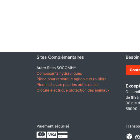
Sites Complémentaires
Besoin
Autre Sites SOCOMHY
Cont
Composants hydrauliques
Pièce pour remorque agricole et routière
Pièces d'usure pour les outils du sol
Except
Clôture électrique protection des animaux
Du lundi
de
8h
à
38 rue d
85000 L
Paiement sécurisé
Transpo